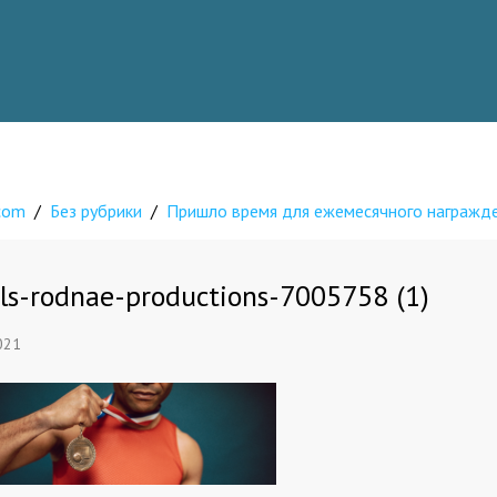
.com
/
Без рубрики
/
Пришло время для ежемесячного награжде
ls-rodnae-productions-7005758 (1)
021