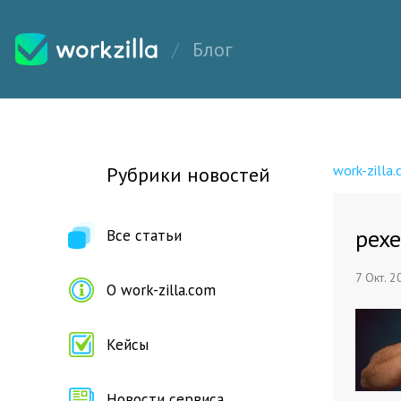
Блог
work-zilla
Рубрики новостей
pexe
Все статьи
7 Окт. 2
О work-zilla.com
Кейсы
Новости сервиса