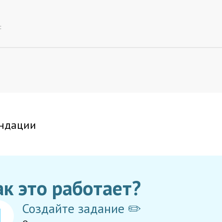
:
ндации
ак это работает?
Создайте задание ✏️