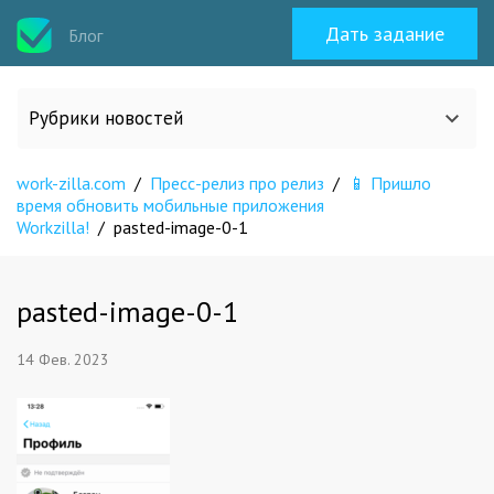
Дать задание
Блог
Рубрики новостей
work-zilla.com
/
Пресс-релиз про релиз
/
📱 Пришло
Все статьи
время обновить мобильные приложения
Workzilla!
/
pasted-image-0-1
О work-zilla.com
pasted-image-0-1
Кейсы
14 Фев. 2023
Новости сервиса
Исполнителям