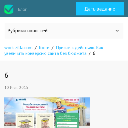
Дать задание
Блог
Рубрики новостей
work-zilla.com
/
Гости
/
Призыв к действию. Как
Все статьи
увеличить конверсию сайта без бюджета
/
6
О work-zilla.com
6
Кейсы
10 Июн. 2015
Новости сервиса
Исполнителям