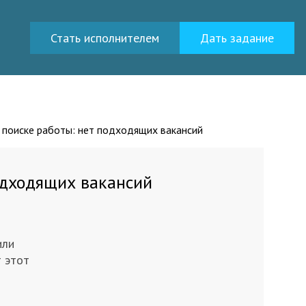
Стать исполнителем
Дать задание
поиске работы: нет подходящих вакансий
одходящих вакансий
или
т этот