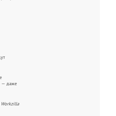
щут
е
т — даже
Workzilla