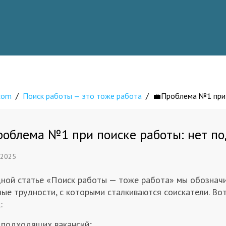
.com
/
Поиск работы — это тоже работа
/
💼Проблема №1 при 
роблема №1 при поиске работы: нет п
 2025
дной статье «Поиск работы — тоже работа» мы обознач
ые трудности, с которыми сталкиваются соискатели. Во
:
 подходящих вакансий;