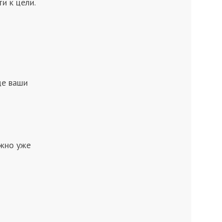
и к цели.
де ваши
ожно уже