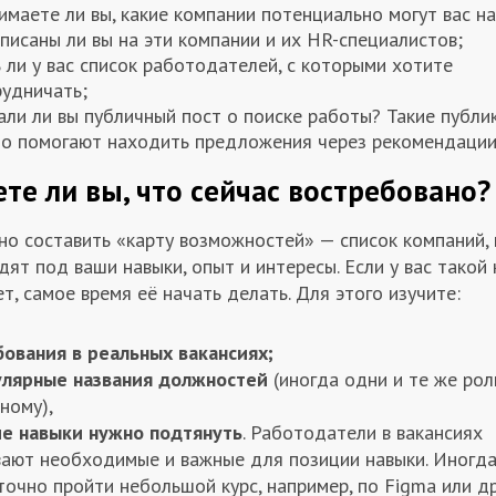
маете ли вы, какие компании потенциально могут вас на
писаны ли вы на эти компании и их HR-специалистов;
 ли у вас список работодателей, с которыми хотите
рудничать;
али ли вы публичный пост о поиске работы? Такие публи
то помогают находить предложения через рекомендации
ете ли вы, что сейчас востребовано?
но составить «карту возможностей» — список компаний,
ят под ваши навыки, опыт и интересы. Если у вас такой
т, самое время её начать делать. Для этого изучите:
ования в реальных вакансиях;
лярные названия должностей
(иногда одни и те же рол
ному),
ие навыки нужно подтянуть
. Работодатели в вакансиях
вают необходимые и важные для позиции навыки. Иногд
точно пройти небольшой курс, например, по Figma или д