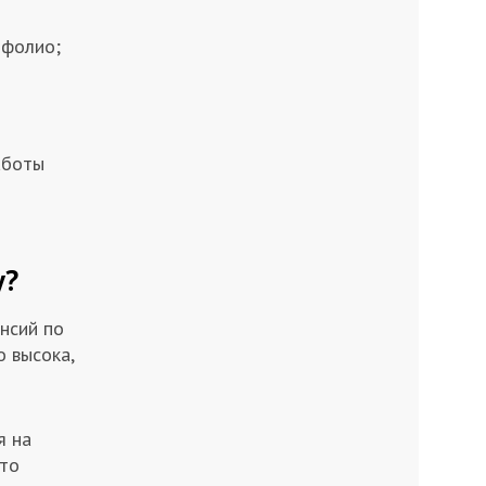
тфолио;
аботы
у?
нсий по
о высока,
я на
сто