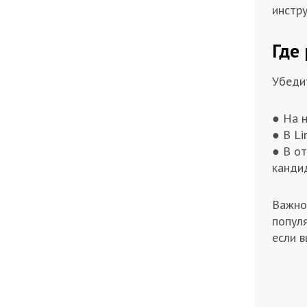
инстру
Где
Убедит
● На н
● В Li
● В о
кандид
Важно
попул
если 