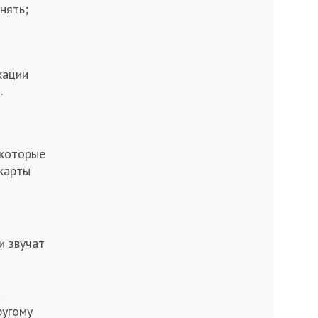
нять;
кации
.
 которые
 карты
и звучат
а
ругому