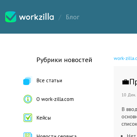
Блог
work-zilla
Рубрики новостей
💼П
Все статьи
10 Дек.
О work-zilla.com
В вво
основн
Кейсы
список
Нет
Новости сервиса