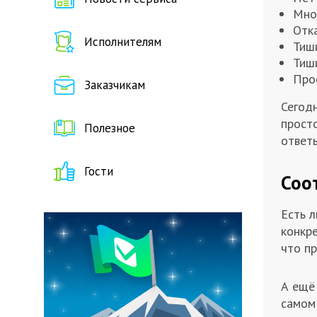
Мно
Отк
Исполнителям
Тиш
Тиш
Прос
Заказчикам
Сегодн
просто
Полезное
ответь
Гости
Соо
Есть л
конкре
что п
А ещё 
самом 