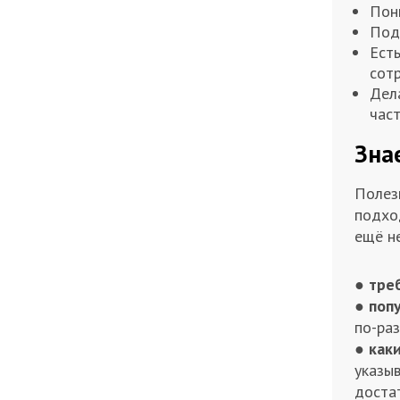
Пони
Под
Есть
сот
Дел
час
Зна
Полез
подход
ещё не
●
треб
●
попу
по-раз
●
как
указы
доста