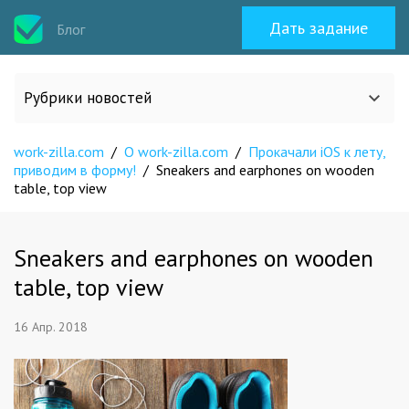
Дать задание
Блог
Рубрики новостей
work-zilla.com
/
О work-zilla.com
/
Прокачали iOS к лету,
Все статьи
приводим в форму!
/
Sneakers and earphones on wooden
table, top view
О work-zilla.com
Sneakers and earphones on wooden
Кейсы
table, top view
Новости сервиса
16 Апр. 2018
Исполнителям