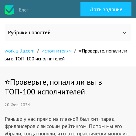
Дать задание
Блог
Рубрики новостей
work-zilla.com
Все статьи
/
Исполнителям
/
⭐Проверьте, попали ли
вы в ТОП-100 исполнителей
О work-zilla.com
⭐Проверьте, попали ли вы в
Кейсы
ТОП-100 исполнителей
20 Фев. 2024
Новости сервиса
Раньше у нас прямо на главной был хит-парад
Исполнителям
фрилансеров с высоким рейтингом. Потом мы его
убрали, когда поняли, что это практически монолит.