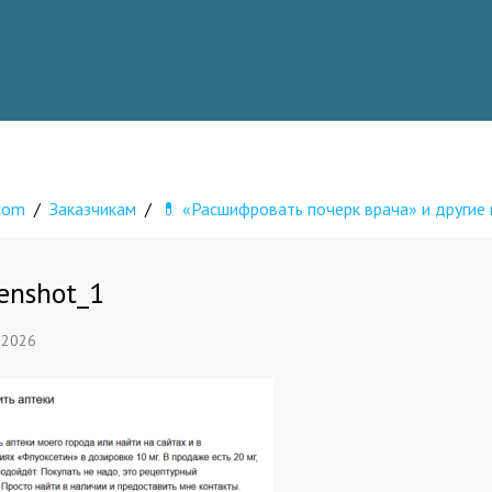
.com
/
Заказчикам
/
💊 «Расшифровать почерк врача» и другие 
enshot_1
 2026