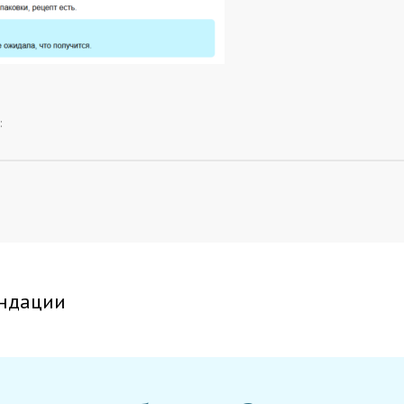
:
ндации