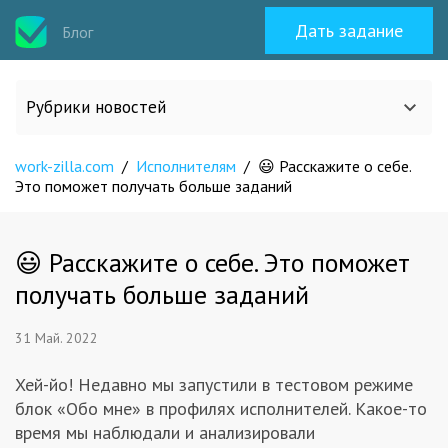
Дать задание
Блог
Рубрики новостей
work-zilla.com
/
Исполнителям
/
😃 Расскажите о себе.
Все статьи
Это поможет получать больше заданий
О work-zilla.com
😃 Расскажите о себе. Это поможет
получать больше заданий
Кейсы
31 Май. 2022
Новости сервиса
Хей-йо! Недавно мы запустили в тестовом режиме
блок «Обо мне» в профилях исполнителей. Какое-то
Исполнителям
время мы наблюдали и анализировали