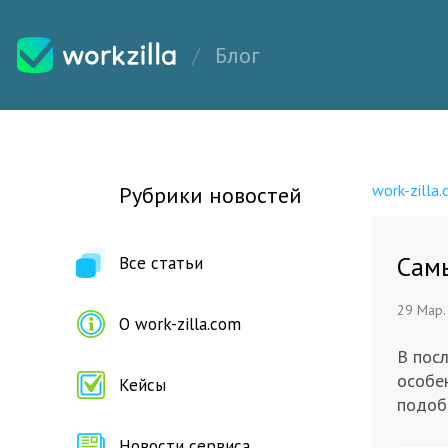
Блог
work-zilla
Рубрики новостей
Самы
Все статьи
29 Мар.
О work-zilla.com
В пос
особе
Кейсы
подобр
Новости сервиса