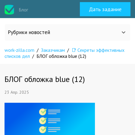
Дать задание
Блог
Рубрики новостей
work-zilla.com
/
Заказчикам
/
📑 Секреты эффективных
Все статьи
списков дел
/
БЛОГ обложка blue (12)
О work-zilla.com
БЛОГ обложка blue (12)
Кейсы
23 Апр. 2025
Новости сервиса
Исполнителям