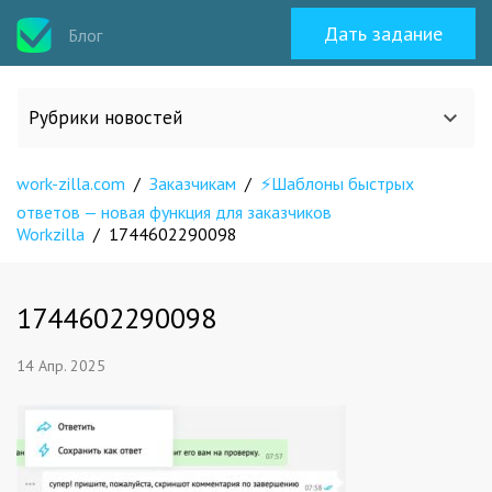
Дать задание
Блог
Рубрики новостей
work-zilla.com
Все статьи
/
Заказчикам
/
⚡Шаблоны быстрых
ответов — новая функция для заказчиков
Workzilla
/
1744602290098
О work-zilla.com
1744602290098
Кейсы
14 Апр. 2025
Новости сервиса
Исполнителям