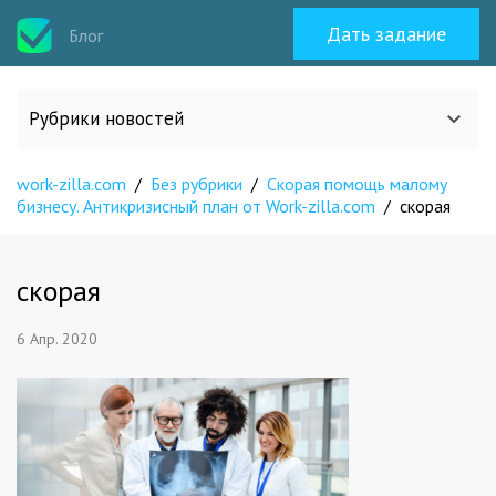
Дать задание
Блог
Рубрики новостей
work-zilla.com
/
Без рубрики
/
Скорая помощь малому
Все статьи
бизнесу. Антикризисный план от Work-zilla.com
/
скорая
О work-zilla.com
скорая
Кейсы
6 Апр. 2020
Новости сервиса
Исполнителям