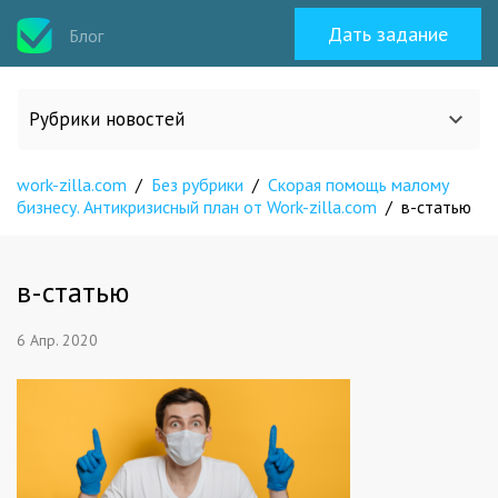
Дать задание
Блог
Рубрики новостей
work-zilla.com
/
Без рубрики
/
Скорая помощь малому
Все статьи
бизнесу. Антикризисный план от Work-zilla.com
/
в-статью
О work-zilla.com
в-статью
Кейсы
6 Апр. 2020
Новости сервиса
Исполнителям