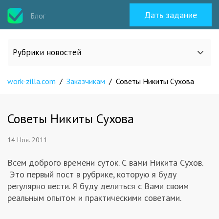
Дать задание
Блог
Рубрики новостей
work-zilla.com
/
Заказчикам
/
Советы Никиты Сухова
Все статьи
О work-zilla.com
Советы Никиты Сухова
14 Ноя. 2011
Кейсы
Всем доброго времени суток. С вами Никита Сухов.
Новости сервиса
Это первый пост в рубрике, которую я буду
регулярно вести. Я буду делиться с Вами своим
реальным опытом и практическими советами.
Исполнителям