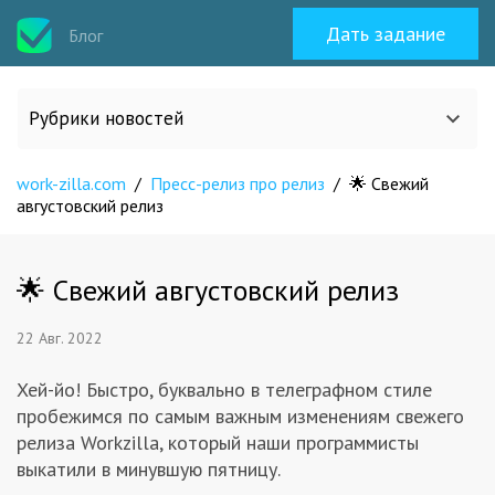
Дать задание
Блог
Рубрики новостей
work-zilla.com
/
Пресс-релиз про релиз
/
🌟 Свежий
Все статьи
августовский релиз
О work-zilla.com
🌟 Свежий августовский релиз
Кейсы
22 Авг. 2022
Новости сервиса
Хей-йо! Быстро, буквально в телеграфном стиле
пробежимся по самым важным изменениям свежего
релиза Workzilla, который наши программисты
Исполнителям
выкатили в минувшую пятницу.