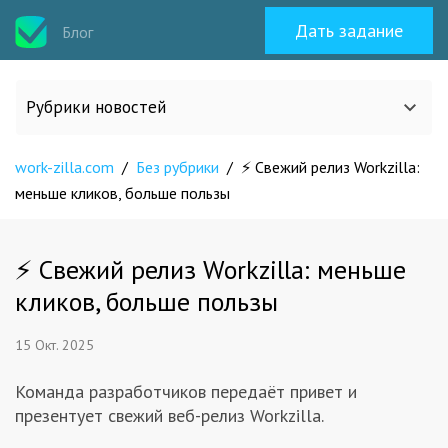
Дать задание
Блог
Рубрики новостей
work-zilla.com
Все статьи
/
Без рубрики
/
⚡ Свежий релиз Workzilla:
меньше кликов, больше пользы
О work-zilla.com
⚡ Свежий релиз Workzilla: меньше
Кейсы
кликов, больше пользы
15 Окт. 2025
Новости сервиса
Команда разработчиков передаёт привет и
Исполнителям
презентует свежий веб-релиз Workzilla.