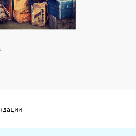
:
ндации