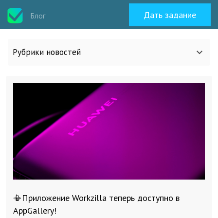
Дать задание
Блог
Рубрики новостей
Все статьи
О work-zilla.com
Кейсы
Новости сервиса
📳Приложение Workzilla теперь доступно в
Исполнителям
AppGallery!