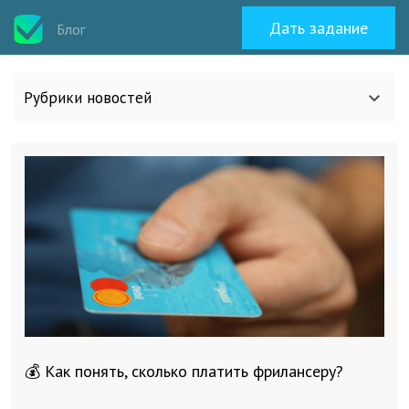
Дать задание
Блог
Рубрики новостей
Все статьи
О work-zilla.com
Кейсы
Новости сервиса
💰 Как понять, сколько платить фрилансеру?
Исполнителям