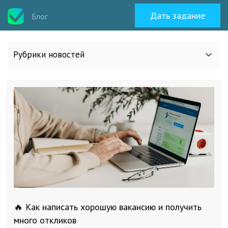
Дать задание
Блог
Рубрики новостей
Все статьи
О work-zilla.com
Кейсы
Новости сервиса
🔥 Как написать хорошую вакансию и получить
Исполнителям
много откликов