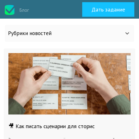
Дать задание
Блог
Рубрики новостей
Все статьи
О work-zilla.com
Кейсы
Новости сервиса
🎥 Как писать сценарии для сторис
Исполнителям