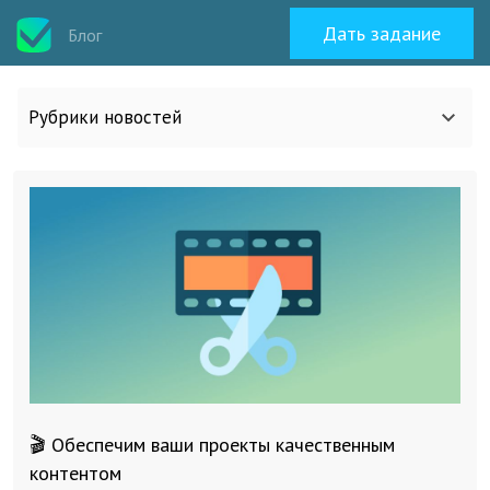
Дать задание
Блог
Рубрики новостей
Все статьи
О work-zilla.com
Кейсы
Новости сервиса
🎬 Обеспечим ваши проекты качественным
Исполнителям
контентом