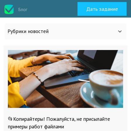
Дать задание
Блог
Рубрики новостей
Все статьи
О work-zilla.com
Кейсы
Новости сервиса
📂Копирайтеры! Пожалуйста, не присылайте
Исполнителям
примеры работ файлами