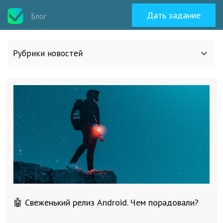
Дать задание
Блог
Рубрики новостей
Все статьи
О work-zilla.com
Кейсы
Новости сервиса
🤖 Свеженький релиз Android. Чем порадовали?
Исполнителям