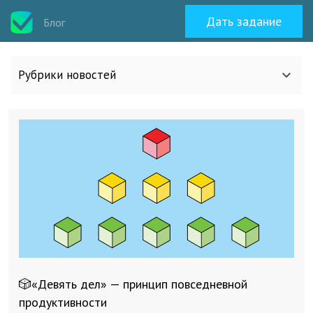
Дать задание
Блог
Рубрики новостей
Все статьи
О work-zilla.com
Кейсы
Новости сервиса
🎲«Девять дел» — принцип повседневной
Исполнителям
продуктивности