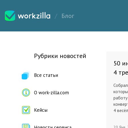
Блог
Рубрики новостей
50 и
4 тр
Все статьи
Собрал
которы
О work-zilla.com
работу
конвер
Кейсы
4 весё
Новости сервиса
20 Янв.