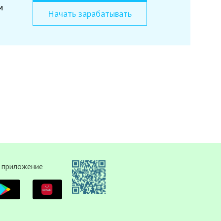
м
Начать зарабатывать
 приложение