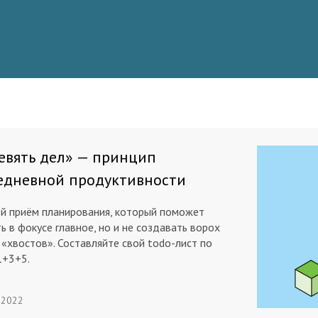
евять дел» — принцип
едневной продуктивности
й приём планирования, который поможет
ь в фокусе главное, но и не создавать ворох
 «хвостов». Составляйте свой todo-лист по
1+3+5.
 2022