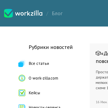
Блог
Рубрики новостей
🎲«Д
повс
Все статьи
Просто
держат
О work-zilla.com
мелких
схеме 
Кейсы
16 Июн.
Новости сервиса