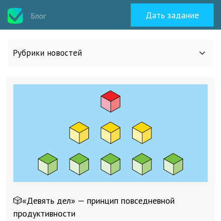
Дать задание
Блог
Рубрики новостей
Все статьи
О work-zilla.com
Кейсы
Новости сервиса
🎲«Девять дел» — принцип повседневной
Исполнителям
продуктивности