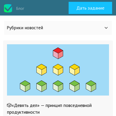
Дать задание
Блог
Рубрики новостей
Все статьи
О work-zilla.com
Кейсы
Новости сервиса
🎲«Девять дел» — принцип повседневной
Исполнителям
продуктивности