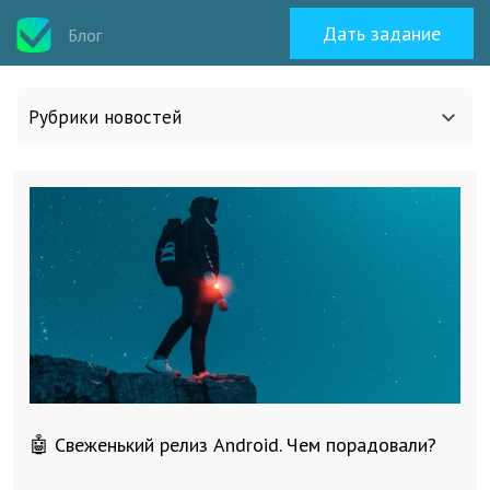
Дать задание
Блог
Рубрики новостей
Все статьи
О work-zilla.com
Кейсы
Новости сервиса
🤖 Свеженький релиз Android. Чем порадовали?
Исполнителям