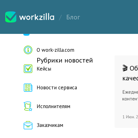
Блог
Все статьи
О work-zilla.com
Рубрики новостей
🎬 О
Кейсы
каче
Новости сервиса
Ежедне
контент
Исполнителям
1 Июн. 
Заказчикам