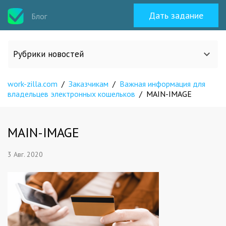
Дать задание
Блог
Рубрики новостей
work-zilla.com
/
Заказчикам
/
Важная информация для
Все статьи
владельцев электронных кошельков
/
MAIN-IMAGE
О work-zilla.com
MAIN-IMAGE
Кейсы
3 Авг. 2020
Новости сервиса
Исполнителям