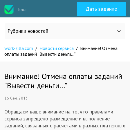
Дать задание
Блог
Рубрики новостей
work-zilla.com
/
Новости сервиса
/
Внимание! Отмена
Все статьи
оплаты заданий “Вывести деньги…”
О work-zilla.com
Внимание! Отмена оплаты заданий
“Вывести деньги…”
Кейсы
16 Сен. 2013
Новости сервиса
Обращаем ваше внимание на то, что правилами
сервиса запрещено размещение и выполнение
Исполнителям
заданий, связанных с расчетами в разных платежных