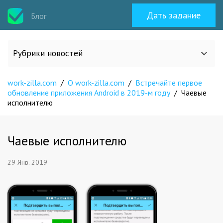
Дать задание
Блог
Рубрики новостей
work-zilla.com
/
О work-zilla.com
/
Встречайте первое
Все статьи
обновление приложения Android в 2019-м году
/
Чаевые
исполнителю
О work-zilla.com
Чаевые исполнителю
Кейсы
29 Янв. 2019
Новости сервиса
Исполнителям