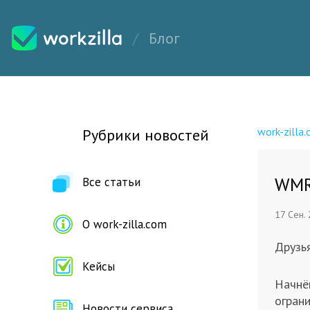
Блог
work-zilla
Рубрики новостей
WMR
Все статьи
17 Сен.
О work-zilla.com
Друзья
Кейсы
Начнё
огран
Новости сервиса