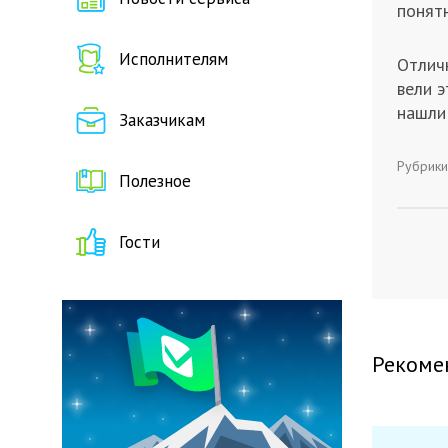
понят
Исполнителям
Отлич
вели э
нашли
Заказчикам
Рубрики
Полезное
Гости
Рекоме