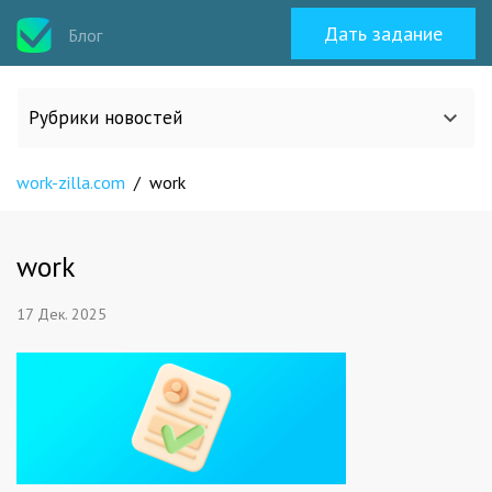
Дать задание
Блог
Рубрики новостей
work-zilla.com
/
work
Все статьи
О work-zilla.com
work
17 Дек. 2025
Кейсы
Новости сервиса
Исполнителям