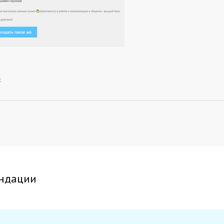
:
ндации