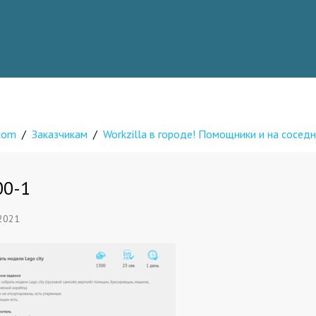
.com
/
Заказчикам
/
Workzilla в городе! Помощники и на соседн
00-1
 2021