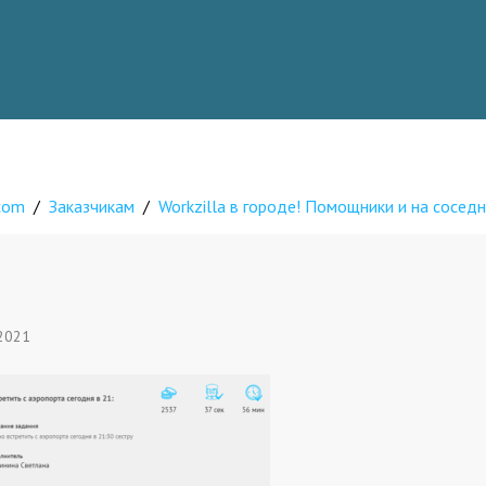
.com
/
Заказчикам
/
Workzilla в городе! Помощники и на соседн
2
 2021