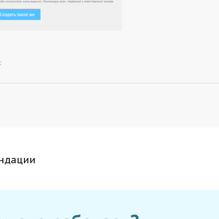
:
ндации