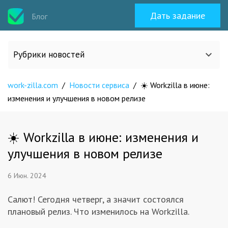
Дать задание
Блог
Рубрики новостей
work-zilla.com
Все статьи
/
Новости сервиса
/
☀️ Workzilla в июне:
изменения и улучшения в новом релизе
О work-zilla.com
☀️ Workzilla в июне: изменения и
Кейсы
улучшения в новом релизе
6 Июн. 2024
Новости сервиса
Салют! Сегодня четверг, а значит состоялся
Исполнителям
плановый релиз. Что изменилось на Workzilla.