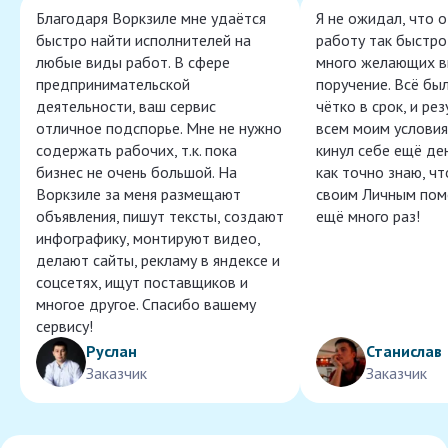
Благодаря Воркзиле мне удаётся
Я не ожидал, что 
быстро найти исполнителей на
работу так быстро,
любые виды работ. В сфере
много желающих в
предпринимательской
поручение. Всё бы
деятельности, ваш сервис
чётко в срок, и ре
отличное подспорье. Мне не нужно
всем моим условия
содержать рабочих, т.к. пока
кинул себе ещё ден
бизнес не очень большой. На
как точно знаю, ч
Воркзиле за меня размещают
своим Личным пом
объявления, пишут тексты, создают
ещё много раз!
инфографику, монтируют видео,
делают сайты, рекламу в яндексе и
соцсетях, ищут поставщиков и
многое другое. Спасибо вашему
сервису!
Руслан
Станислав
Заказчик
Заказчик