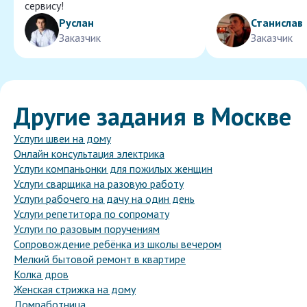
сервису!
Руслан
Станислав
Заказчик
Заказчик
Другие задания в Москве
Услуги швеи на дому
Онлайн консультация электрика
Услуги компаньонки для пожилых женщин
Услуги сварщика на разовую работу
Услуги рабочего на дачу на один день
Услуги репетитора по сопромату
Услуги по разовым поручениям
Сопровождение ребёнка из школы вечером
Мелкий бытовой ремонт в квартире
Колка дров
Женская стрижка на дому
Домработница