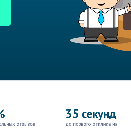
%
35 секунд
ельных отзывов
до первого отклика на