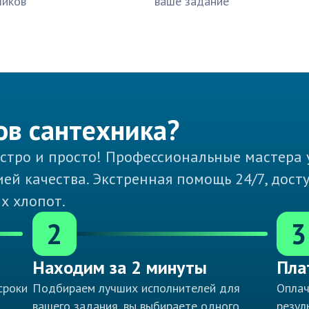
чиков
ваше задание
ов сантехника?
ыстро и просто! Профессиональные мастера 
тией качества. Экстренная помощь 24/7, дос
х хлопот.
2
3
Находим за 2 минуты
Пла
сроки
Подбираем лучших исполнителей для
Оплач
вашего задания, вы выбираете одного
резул