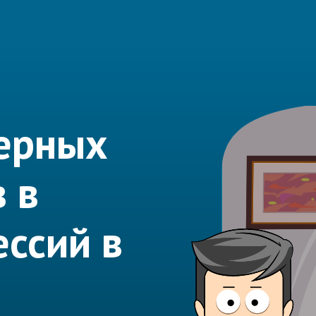
ерных
 в
ссий в