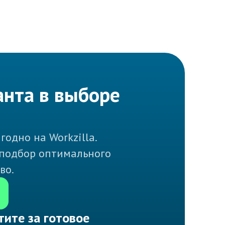
анта в выборе
одно на Workzilla.
 подбор оптимального
во.
тите за готовое