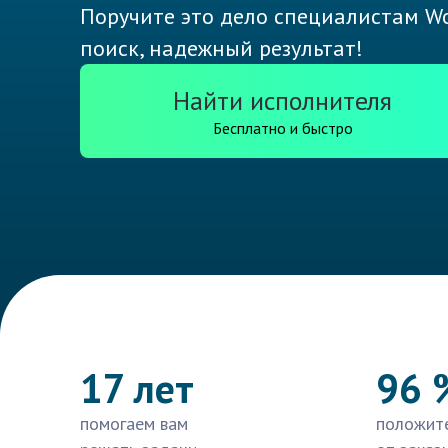
Поручите это дело специалистам Wo
поиск, надежный результат!
Найти исполнителя
Бесплатно и быстро
17 лет
96 
помогаем вам
положит