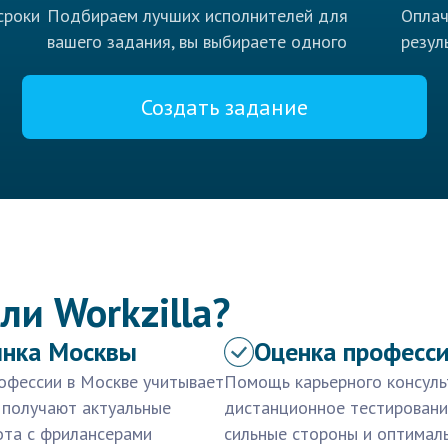
сроки
Подбираем лучших исполнителей для
Оплач
вашего задания, вы выбираете одного
резул
Создать задание
ли Workzilla?
ынка Москвы
Оценка професс
офессии в Москве учитывает
Помощь карьерного консуль
 получают актуальные
дистанционное тестировани
ота с фрилансерами
сильные стороны и оптималь