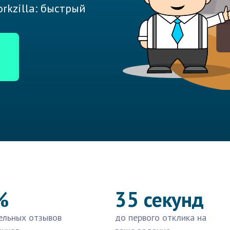
rkzilla: быстрый
%
35 секунд
ельных отзывов
до первого отклика на