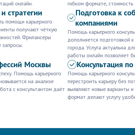
таций онлайн.
гибком формате, стоимость
 и стратегии
Подготовка к со
компаниями
ть помощи карьерного
Клиенты получают чёткую
Помощь карьерного консуль
ожностей. Фрилансеры
дополняется подготовкой к
 запросы.
города. Услуга актуальна д
работы онлайн позволяет б
фессий Москвы
Консультация по
спеху. Помощь карьерного
Помощь карьерного консуль
новывается на анализе
перестроить карьеру без по
абота с консультантом даёт
выявляют новые варианты и 
формат делают услугу удоб