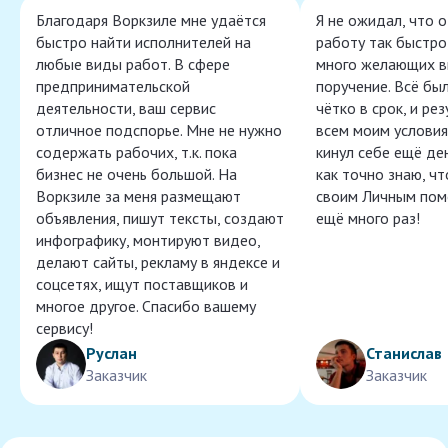
Благодаря Воркзиле мне удаётся
Я не ожидал, что 
быстро найти исполнителей на
работу так быстро,
любые виды работ. В сфере
много желающих в
предпринимательской
поручение. Всё бы
деятельности, ваш сервис
чётко в срок, и ре
отличное подспорье. Мне не нужно
всем моим условия
содержать рабочих, т.к. пока
кинул себе ещё ден
бизнес не очень большой. На
как точно знаю, ч
Воркзиле за меня размещают
своим Личным пом
объявления, пишут тексты, создают
ещё много раз!
инфографику, монтируют видео,
делают сайты, рекламу в яндексе и
соцсетях, ищут поставщиков и
многое другое. Спасибо вашему
сервису!
Руслан
Станислав
Заказчик
Заказчик