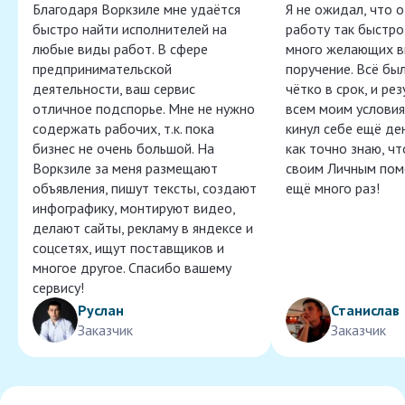
Благодаря Воркзиле мне удаётся
Я не ожидал, что 
быстро найти исполнителей на
работу так быстро,
любые виды работ. В сфере
много желающих в
предпринимательской
поручение. Всё бы
деятельности, ваш сервис
чётко в срок, и ре
отличное подспорье. Мне не нужно
всем моим условия
содержать рабочих, т.к. пока
кинул себе ещё ден
бизнес не очень большой. На
как точно знаю, ч
Воркзиле за меня размещают
своим Личным пом
объявления, пишут тексты, создают
ещё много раз!
инфографику, монтируют видео,
делают сайты, рекламу в яндексе и
соцсетях, ищут поставщиков и
многое другое. Спасибо вашему
сервису!
Руслан
Станислав
Заказчик
Заказчик