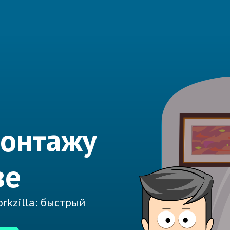
монтажу
ве
rkzilla: быстрый