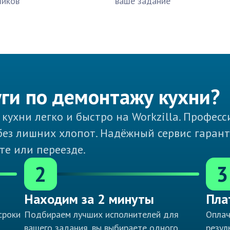
чиков
ваше задание
уги по демонтажу кухни?
 кухни легко и быстро на Workzilla. Профе
 без лишних хлопот. Надёжный сервис гаран
е или переезде.
2
3
Находим за 2 минуты
Пла
сроки
Подбираем лучших исполнителей для
Оплач
вашего задания, вы выбираете одного
резул