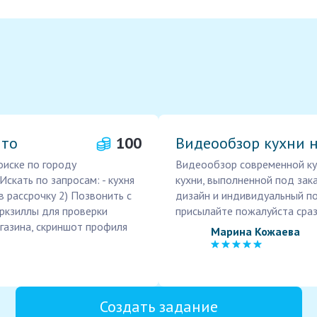
ито
100
Видеообзор кухни н
оиске по городу
Видеообзор современной ку
скать по запросам: - кухня
кухни, выполненной под зак
я в рассрочку 2) Позвонить с
дизайн и индивидуальный по
оркзиллы для проверки
присылайте пожалуйста сраз
азина, скриншот профиля
Марина Кожаева
Создать задание