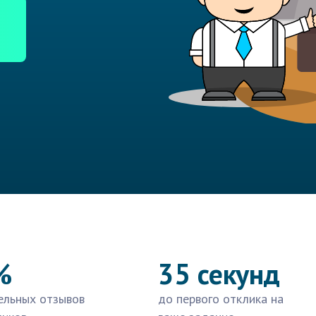
%
35 секунд
ельных отзывов
до первого отклика на