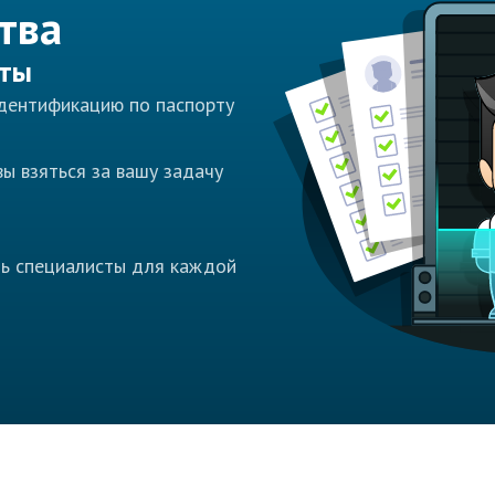
тва
сты
идентификацию по паспорту
ы взяться за вашу задачу
ть специалисты для каждой