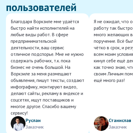
пользователей
Благодаря Воркзиле мне удаётся
Я не ожидал, что 
быстро найти исполнителей на
работу так быстро,
любые виды работ. В сфере
много желающих в
предпринимательской
поручение. Всё бы
деятельности, ваш сервис
чётко в срок, и ре
отличное подспорье. Мне не нужно
всем моим условия
содержать рабочих, т.к. пока
кинул себе ещё ден
бизнес не очень большой. На
как точно знаю, ч
Воркзиле за меня размещают
своим Личным пом
объявления, пишут тексты, создают
ещё много раз!
инфографику, монтируют видео,
делают сайты, рекламу в яндексе и
соцсетях, ищут поставщиков и
многое другое. Спасибо вашему
сервису!
Руслан
Станислав
Заказчик
Заказчик