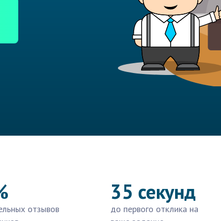
%
35 секунд
ельных отзывов
до первого отклика на