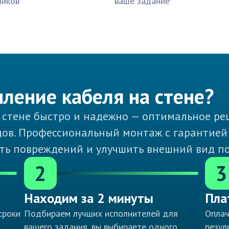
чиков
ваше задание
пление кабеля на стене?
а стене быстро и надежно — оптимальное ре
ов. Профессиональный монтаж с гарантией
ть повреждений и улучшить внешний вид п
2
3
Находим за 2 минуты
Пла
сроки
Подбираем лучших исполнителей для
Оплач
вашего задания, вы выбираете одного
резул