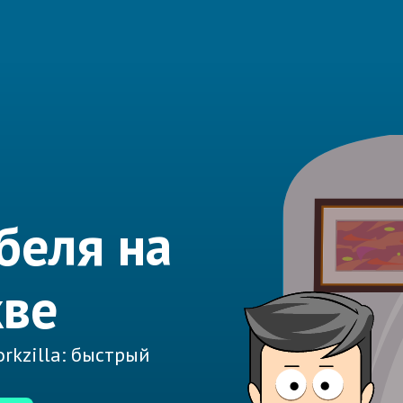
беля на
кве
rkzilla: быстрый