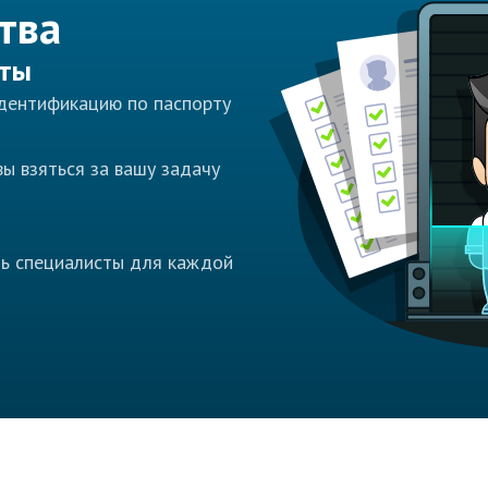
тва
сты
идентификацию по паспорту
ы взяться за вашу задачу
ть специалисты для каждой