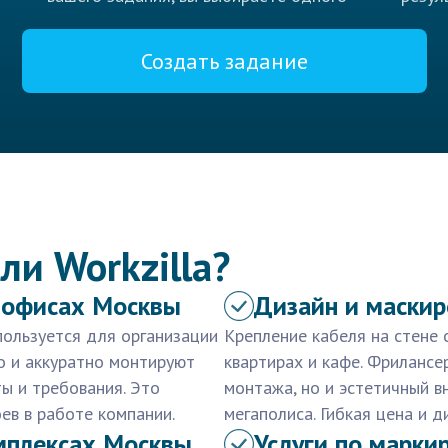
Создать задание
ли Workzilla?
в офисах Москвы
Дизайн и маскир
пользуется для организации
Крепление кабеля на стене 
о и аккуратно монтируют
квартирах и кафе. Фриланс
ы и требования. Это
монтажа, но и эстетичный в
ев в работе компании.
мегаполиса. Гибкая цена и 
мплексах Москвы
Услуги по марки