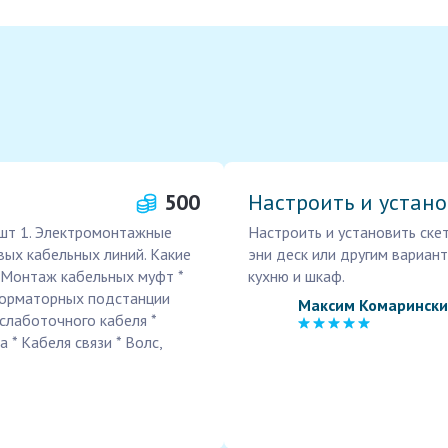
500
Настроить и устано
 шт 1. Электромонтажные
Настроить и установить ске
ых кабельных линий. Какие
эни деск или другим вариант
 * Монтаж кабельных муфт *
кухню и шкаф.
форматорных подстанции
Максим Комаринск
а слаботочного кабеля *
 * Кабеля связи * Волс,