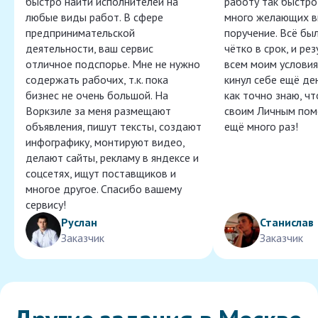
быстро найти исполнителей на
работу так быстро,
любые виды работ. В сфере
много желающих в
предпринимательской
поручение. Всё бы
деятельности, ваш сервис
чётко в срок, и ре
отличное подспорье. Мне не нужно
всем моим условия
содержать рабочих, т.к. пока
кинул себе ещё ден
бизнес не очень большой. На
как точно знаю, ч
Воркзиле за меня размещают
своим Личным пом
объявления, пишут тексты, создают
ещё много раз!
инфографику, монтируют видео,
делают сайты, рекламу в яндексе и
соцсетях, ищут поставщиков и
многое другое. Спасибо вашему
сервису!
Руслан
Станислав
Заказчик
Заказчик