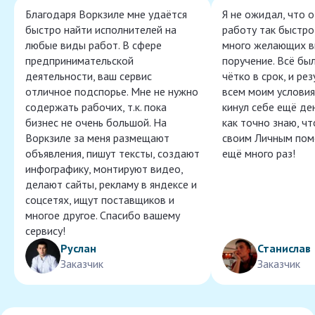
Благодаря Воркзиле мне удаётся
Я не ожидал, что 
быстро найти исполнителей на
работу так быстро,
любые виды работ. В сфере
много желающих в
предпринимательской
поручение. Всё бы
деятельности, ваш сервис
чётко в срок, и ре
отличное подспорье. Мне не нужно
всем моим условия
содержать рабочих, т.к. пока
кинул себе ещё ден
бизнес не очень большой. На
как точно знаю, ч
Воркзиле за меня размещают
своим Личным пом
объявления, пишут тексты, создают
ещё много раз!
инфографику, монтируют видео,
делают сайты, рекламу в яндексе и
соцсетях, ищут поставщиков и
многое другое. Спасибо вашему
сервису!
Руслан
Станислав
Заказчик
Заказчик